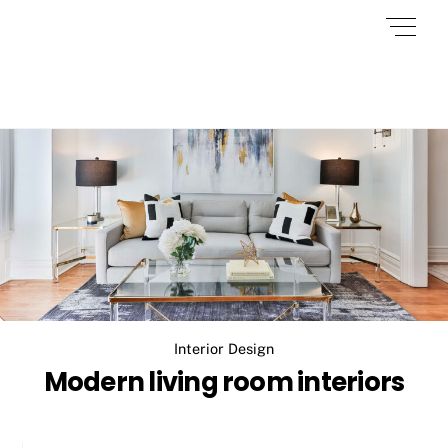
Skip
Back
Men
to
To
content
Top
Interior Design
Modern living room interiors